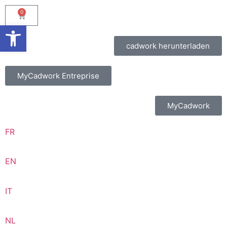
0
Barrierefreiheit öffnen
cadwork herunterladen
MyCadwork Entreprise
MyCadwork
FR
EN
IT
NL