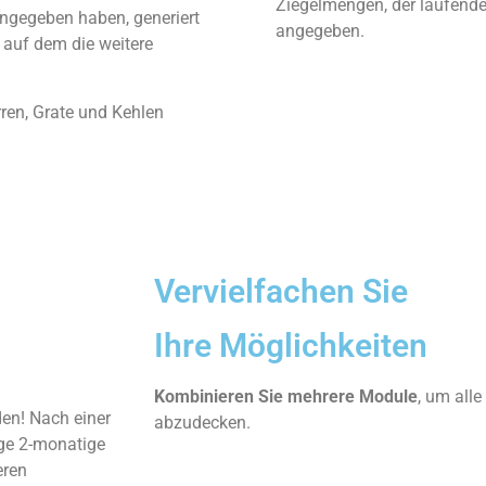
Ziegelmengen, der laufenden 
ingegeben haben, generiert
angegeben.
auf dem die weitere
rren, Grate und Kehlen
Vervielfachen Sie
Ihre Möglichkeiten
Kombinieren Sie mehrere Module
, um alle
den! Nach einer
abzudecken.
ige 2-monatige
eren