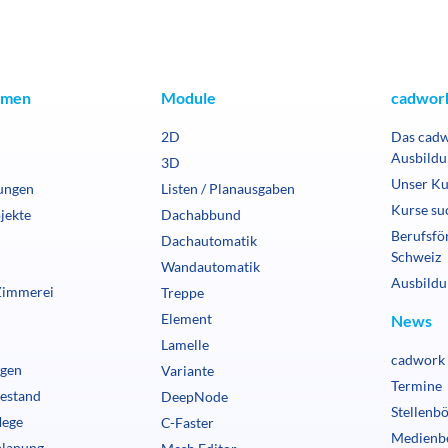
hmen
Module
cadwork
2D
Das cad
Ausbildu
3D
Unser Ku
ungen
Listen / Planausgaben
Kurse su
jekte
Dachabbund
Berufsfö
Dachautomatik
Schweiz
Wandautomatik
Ausbildu
Zimmerei
Treppe
Element
News
Lamelle
cadwork 
ngen
Variante
Termine
estand
DeepNode
Stellenb
lege
C-Faster
Medienb
planung