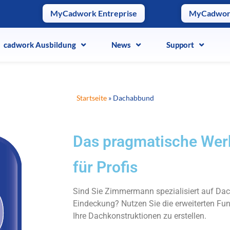
MyCadwork Entreprise
MyCadwo
cadwork Ausbildung
cadwork Ausbildung
News
News
Support
Support
Startseite
»
Dachabbund
Das pragmatische We
für Profis
Sind Sie Zimmermann spezialisiert auf Da
Eindeckung? Nutzen Sie die erweiterten Fu
Ihre Dachkonstruktionen zu erstellen.