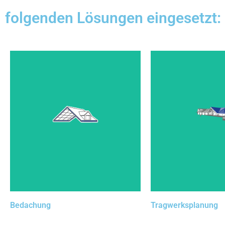
folgenden Lösungen eingesetzt:
Das Planungsbüro,
Dachausmittlungen,
Machbarkeit der e
Materialauszüge für die
Realisierungen ve
Eindeckung, Details zu
ist, benötigt hoc
Dachprofilen, Zuschnittlisten:
Werkzeuge u
Mit dieser Lösung erfüllen wir
lückenlose Be
die aktuellen und zukünftigen
Vertrauen Sie c
Anforderungen eines
seinem Team, das 
Zimmerei-/Dachdeckerbetriebs.
den kühnsten 
begleiten 
Bedachung
Tragwerksplanung