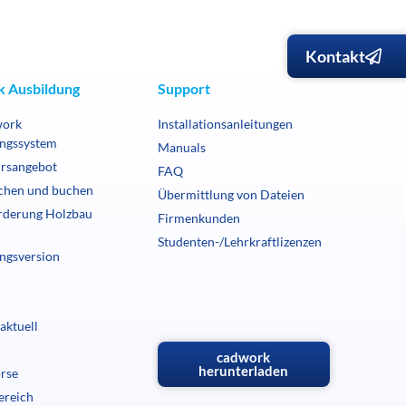
Kontakt
 Ausbildung
Support
work
Installationsanleitungen
ngssystem
Manuals
rsangebot
FAQ
chen und buchen
Übermittlung von Dateien
rderung Holzbau
Firmenkunden
Studenten-/Lehrkraftlizenzen
ngsversion
aktuell
cadwork
herunterladen
örse
ereich