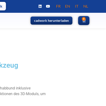
FR
EN
IT
NL
rk
0
0
cadwork herunterladen
cadwork herunterladen
rkzeug
chabbund inklusive
nktionen des 3D-Moduls, um