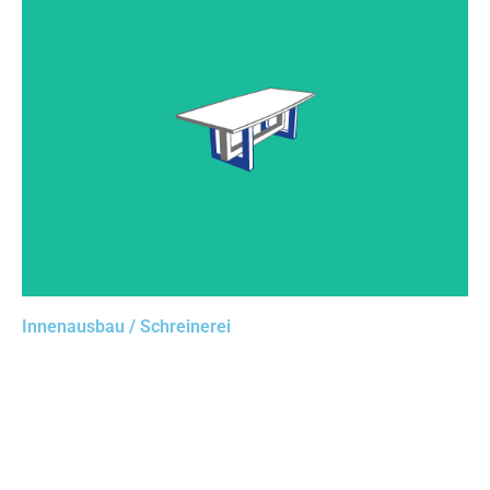
Auf der einen Seite ein freies Designtool, auf der
anderen Seite die Möglichkeit, Ihre Standardmöbel zu
parametrisieren, was Schnelligkeit und Kreativität
miteinander verbindet.
Innenausbau / Schreinerei