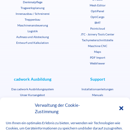
Denkmalpflege
Mesh Editor
Tragwerksplanung
OptiPanel
Innenausbau / Schreinerei
OptiCargo
Treppenbau
BMT
Maschinenansteuerung
Pointcloud
Logistik
JTC - Joinery Tools Center
Aufmass und Absteckung
Tachymeterschnittstelle
Entwurf und Kalkulation
Maschine CNC
Maps
PDF Import
WebViewer
cadwork Ausbildung
Support
Das cadwork Ausbildungssystem
Installationsanleitungen
Unser Kursangebot
Manuals
Kurse suchen und buchen
FAQ
Verwaltung der Cookie-
Berufsförderung Holzbau Schweiz
Übermittlung von Dateien
Zustimmung
Ausbildungsversion
Firmenkunden
Studenten-/Lehrkraftlizenzen
News
Um Ihnen ein optimales Erlebnis zu bieten, verwenden wir Technologien wie
Cookies, um Geräteinformationen zu speichern und/oder darauf zuzugreifen.