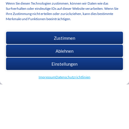
cadwork aktuell
Wenn Sie diesen Technologien zustimmen, können wir Daten wie das
Surfverhalten oder eindeutige IDs auf dieser Website verarbeiten. Wenn Sie
Termine
Ihre Zustimmung nicht erteilen oder zurückziehen, kann dies bestimmte
Stellenbörse
Merkmale und Funktionen beeinträchtigen.
Medienbereich
cadwork herunterladen
Zustimmen
Ablehnen
Einstellungen
Impressum
Datenschutzrichtlinien
AGB
Datenschutzrichtlinie