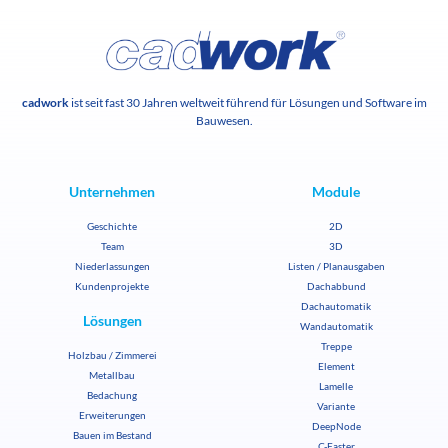
cadwork
ist seit fast 30 Jahren weltweit führend für Lösungen und Software im
Bauwesen.
Unternehmen
Module
Geschichte
2D
Team
3D
Niederlassungen
Listen / Planausgaben
Kundenprojekte
Dachabbund
Dachautomatik
Lösungen
Wandautomatik
Treppe
Holzbau / Zimmerei
Element
Metallbau
Lamelle
Bedachung
Variante
Erweiterungen
DeepNode
Bauen im Bestand
C-Faster