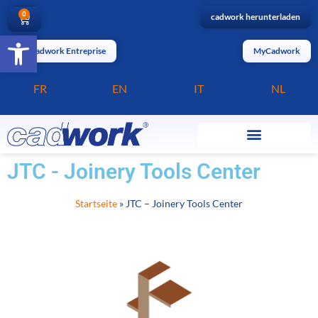
0
cadwork herunterladen
Barrierefreiheit öffnen
MyCadwork Entreprise
MyCadwork
FR
EN
IT
NL
JTC - Joinery Tools Center
Startseite
»
JTC – Joinery Tools Center