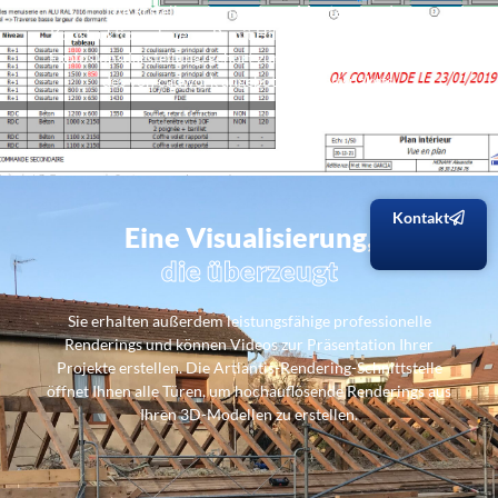
Die Erstellung von genauen Montage- und
Konstruktionsplänen, z.B. mit Hilfe einer Zeichnung, einer
Explosionsdarstellung, gehört zum funktionalen Charakter
des von cadwork angebotenen Basispakets.
Kontakt
Eine Visualisierung,
die überzeugt
Sie erhalten außerdem leistungsfähige professionelle
Renderings und können Videos zur Präsentation Ihrer
Projekte erstellen. Die Artlantis-Rendering-Schnittstelle
öffnet Ihnen alle Türen, um hochauflösende Renderings aus
Ihren 3D-Modellen zu erstellen.