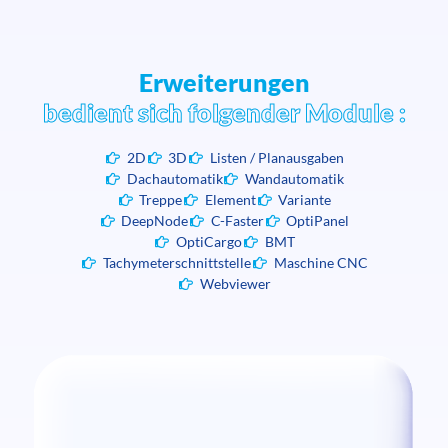
Erweiterungen
bedient sich folgender Module :
2D
3D
Listen / Planausgaben
Dachautomatik
Wandautomatik
Treppe
Element
Variante
DeepNode
C-Faster
OptiPanel
OptiCargo
BMT
Tachymeterschnittstelle
Maschine CNC
Webviewer