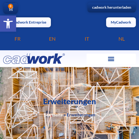
0
cadwork herunterladen
Barrierefreiheit öffnen
MyCadwork Entreprise
MyCadwork
FR
EN
IT
NL
Erweiterungen
Startseite
»
Erweiterungen