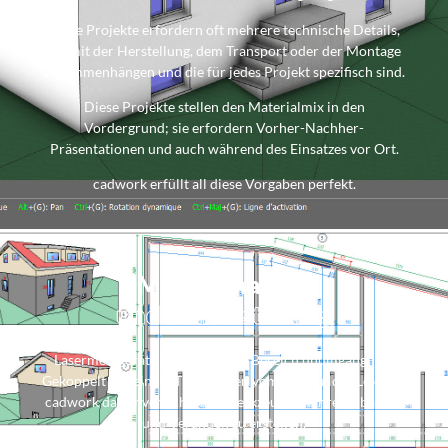
Diese Projekte erfordern oft mehrere technische Details,
die mit der Herstellung, dem Transport oder der Montage
zusammenhängen und die für jedes Projekt spezifisch sind.
Diese Projekte stellen den Materialmix in den
Vordergrund; sie erfordern Vorher-Nachher-
Präsentationen und auch während des Einsatzes vor Ort.
cadwork erfüllt all diese Vorgaben perfekt.
Massaufnahme
und Planerstellung
Lasermessgeräte sind in diesem Bereich unumgänglich:
Gekoppelt mit einem Theodoliten vom Typ Builder Leica ist
cadwork das unverzichtbare Werkzeug, um Ihre Anbauten
und Veranden zu erstellen.