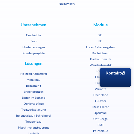
Bauwesen.
Unternehmen
Module
Geschichte
2D
Team
3D
Niederlassungen
Listen / Planausgaben
Kundenprojekte
Dachabbund
Dachautomatik
Lösungen
Wandautomatik
Treppe
Kontakt
Holzbau / Zimmerei
Element
Metallbau
Lamelle
Bedachung
Variante
Erweiterungen
DeepNode
Bauen im Bestand
C-Faster
Denkmalpflege
Mesh Editor
Tragwerksplanung
OptiPanel
Innenausbau / Schreinerei
OptiCargo
Treppenbau
BMT
Maschinenansteuerung
Pointcloud
Logistik