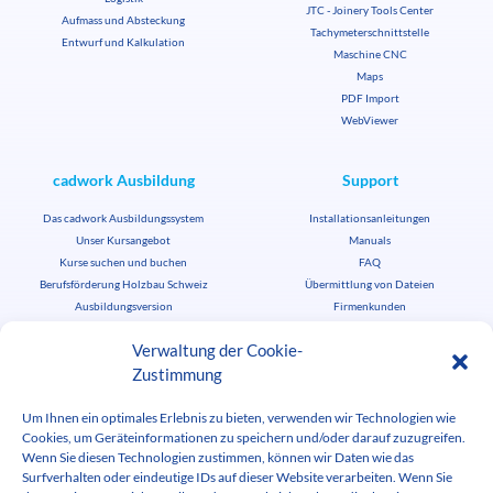
JTC - Joinery Tools Center
Aufmass und Absteckung
Tachymeterschnittstelle
Entwurf und Kalkulation
Maschine CNC
Maps
PDF Import
WebViewer
cadwork Ausbildung
Support
Das cadwork Ausbildungssystem
Installationsanleitungen
Unser Kursangebot
Manuals
Kurse suchen und buchen
FAQ
Berufsförderung Holzbau Schweiz
Übermittlung von Dateien
Ausbildungsversion
Firmenkunden
Studenten-/Lehrkraftlizenzen
News
Verwaltung der Cookie-
Zustimmung
cadwork aktuell
Termine
Um Ihnen ein optimales Erlebnis zu bieten, verwenden wir Technologien wie
Stellenbörse
Cookies, um Geräteinformationen zu speichern und/oder darauf zuzugreifen.
cadwork herunterladen
Medienbereich
Wenn Sie diesen Technologien zustimmen, können wir Daten wie das
Surfverhalten oder eindeutige IDs auf dieser Website verarbeiten. Wenn Sie