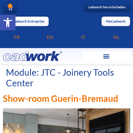
0
cadwork herunterladen
Barrierefreiheit öffnen
MyCadwork Entreprise
MyCadwork
FR
EN
IT
NL
Module:
JTC - Joinery Tools
Center
Show-room Guerin-Bremaud