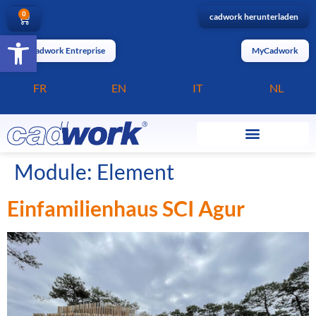
0
cadwork herunterladen
Barrierefreiheit öffnen
MyCadwork Entreprise
MyCadwork
FR
EN
IT
NL
Module:
Element
Einfamilienhaus SCI Agur