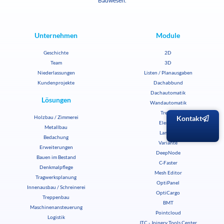
Bauwesen.
Unternehmen
Module
Geschichte
2D
Team
3D
Niederlassungen
Listen / Planausgaben
Kundenprojekte
Dachabbund
Dachautomatik
Lösungen
Wandautomatik
Treppe
Kontakt
Holzbau / Zimmerei
Element
Metallbau
Lamelle
Bedachung
Variante
Erweiterungen
DeepNode
Bauen im Bestand
C-Faster
Denkmalpflege
Mesh Editor
Tragwerksplanung
OptiPanel
Innenausbau / Schreinerei
OptiCargo
Treppenbau
BMT
Maschinenansteuerung
Pointcloud
Logistik
JTC - Joinery Tools Center