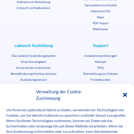
Aufmass und Absteckung
Tachymeterschnittstelle
Entwurf und Kalkulation
Maschine CNC
Maps
PDF Import
WebViewer
cadwork Ausbildung
Support
Das cadwork Ausbildungssystem
Installationsanleitungen
Unser Kursangebot
Manuals
Kurse suchen und buchen
FAQ
Berufsförderung Holzbau Schweiz
Übermittlung von Dateien
Ausbildungsversion
Firmenkunden
Studenten-/Lehrkraftlizenzen
News
Verwaltung der Cookie-
Zustimmung
cadwork aktuell
Termine
Um Ihnen ein optimales Erlebnis zu bieten, verwenden wir Technologien wie
Stellenbörse
Cookies, um Geräteinformationen zu speichern und/oder darauf zuzugreifen.
cadwork herunterladen
Medienbereich
Wenn Sie diesen Technologien zustimmen, können wir Daten wie das
Surfverhalten oder eindeutige IDs auf dieser Website verarbeiten. Wenn Sie
Ihre Zustimmung nicht erteilen oder zurückziehen, kann dies bestimmte