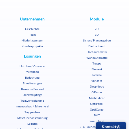
Unternehmen
Module
Geschichte
2D
Team
3D
Niederlassungen
Listen / Planausgaben
Kundenprojekte
Dachabbund
Dachautomatik
Lösungen
Wandautomatik
Treppe
Holzbau / Zimmerei
Element
Metallbau
Lamelle
Bedachung
Variante
Erweiterungen
DeepNode
Bauen im Bestand
C-Faster
Denkmalpflege
Mesh Editor
Tragwerksplanung
OptiPanel
Innenausbau / Schreinerei
OptiCargo
Treppenbau
BMT
Maschinenansteuerung
Pointcloud
Logistik
Kontakt
JTC - Joinery Tools Center