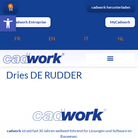
0
cadwork herunterladen
Barrierefreiheit öffnen
MyCadwork Entreprise
MyCadwork
FR
EN
IT
NL
Dries DE RUDDER
cadwork
ist seit fast 30 Jahren weltweit führend für Lösungen und Software im
Bauwesen.