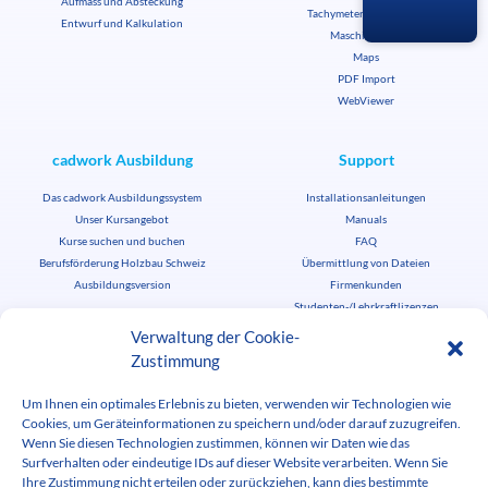
Aufmass und Absteckung
Tachymeterschnittstelle
Entwurf und Kalkulation
Maschine CNC
Maps
PDF Import
WebViewer
cadwork Ausbildung
Support
Das cadwork Ausbildungssystem
Installationsanleitungen
Unser Kursangebot
Manuals
Kurse suchen und buchen
FAQ
Berufsförderung Holzbau Schweiz
Übermittlung von Dateien
Ausbildungsversion
Firmenkunden
Studenten-/Lehrkraftlizenzen
News
Verwaltung der Cookie-
Zustimmung
cadwork aktuell
Termine
Um Ihnen ein optimales Erlebnis zu bieten, verwenden wir Technologien wie
Stellenbörse
cadwork herunterladen
Cookies, um Geräteinformationen zu speichern und/oder darauf zuzugreifen.
Medienbereich
Wenn Sie diesen Technologien zustimmen, können wir Daten wie das
Surfverhalten oder eindeutige IDs auf dieser Website verarbeiten. Wenn Sie
Ihre Zustimmung nicht erteilen oder zurückziehen, kann dies bestimmte