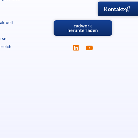
Kontakt
aktuell
cadwork
herunterladen
örse
ereich