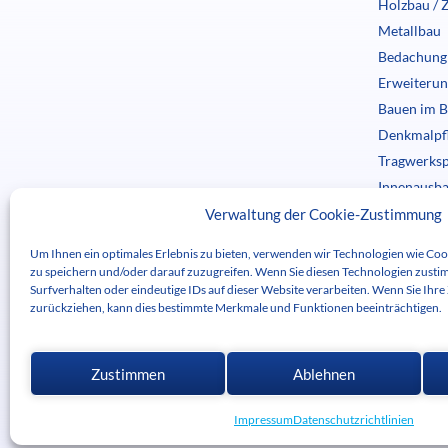
Holzbau / 
Metallbau
Bedachung
Erweiteru
Bauen im B
Denkmalpf
Tragwerks
Innenausba
Treppenba
Verwaltung der Cookie-Zustimmung
Maschinen
Um Ihnen ein optimales Erlebnis zu bieten, verwenden wir Technologien wie Co
Logistik
zu speichern und/oder darauf zuzugreifen. Wenn Sie diesen Technologien zusti
Surfverhalten oder eindeutige IDs auf dieser Website verarbeiten. Wenn Sie Ihre
Aufmass u
zurückziehen, kann dies bestimmte Merkmale und Funktionen beeinträchtigen.
Entwurf un
Zustimmen
Ablehnen
Impressum
Datenschutzrichtlinien