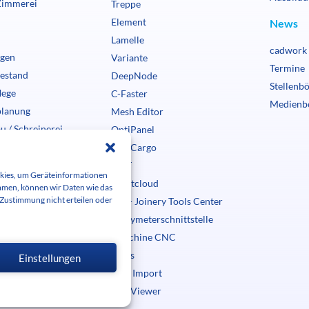
Zimmerei
Treppe
Element
News
Lamelle
cadwork 
ngen
Variante
Termine
estand
DeepNode
Stellenb
lege
C-Faster
Medienb
planung
Mesh Editor
u / Schreinerei
OptiPanel
u
OptiCargo
ansteuerung
BMT
okies, um Geräteinformationen
Pointcloud
mmen, können wir Daten wie das
 Zustimmung nicht erteilen oder
nd Absteckung
JTC - Joinery Tools Center
d Kalkulation
Tachymeterschnittstelle
Maschine CNC
Maps
Einstellungen
PDF Import
WebViewer