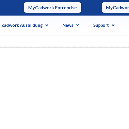
MyCadwork Entreprise
MyCadwo
cadwork Ausbildung
cadwork Ausbildung
News
News
Support
Support