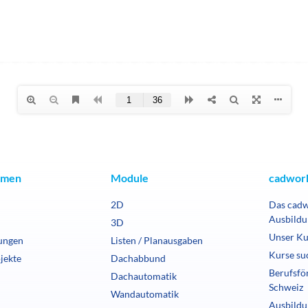
hmen
Module
cadwork
2D
Das cad
Ausbildu
3D
Unser Ku
ungen
Listen / Planausgaben
Kurse su
jekte
Dachabbund
Berufsfö
Dachautomatik
Schweiz
Wandautomatik
Ausbildu